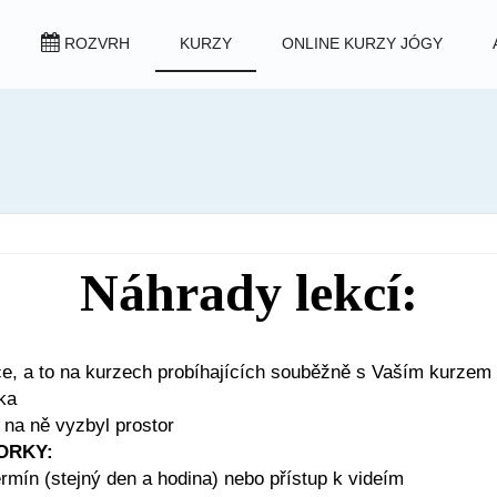
ROZVRH
KURZY
ONLINE KURZY JÓGY
Náhrady lekcí:
ce, a to na kurzech probíhajících souběžně s Vaším kurzem 
ka
 na ně vyzbyl prostor
TORKY:
ermín (stejný den a hodina) nebo přístup k videím