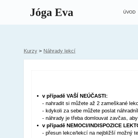
Jóga Eva
ÚVOD
Kurzy
>
Náhrady lekcí
v případě VAŠÍ NEÚČASTI:
- nahradit si můžete až 2 zameškané lek
- kdykoli za sebe můžete poslat náhradní
- náhrady je třeba domlouvat zavčas, aby
v případě NEMOCI/INDISPOZICE LEK
- přesun lekce/lekcí na nejbližší možný t