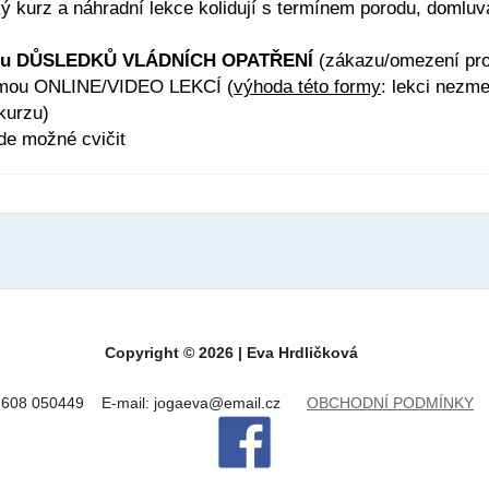
ký kurz a náhradní lekce kolidují s termínem porodu, domluv
důvodu DŮSLEDKŮ VLÁDNÍCH OPATŘENÍ
(zákazu/omezení prov
ormou ONLINE/VIDEO LEKCÍ (
výhoda této formy
: lekci nezm
kurzu)
de možné cvičit
Copyright © 2026 | Eva Hrdličková
.: 608 050449 E-mail: jogaeva@email.cz
OBCHODNÍ PODMÍNKY