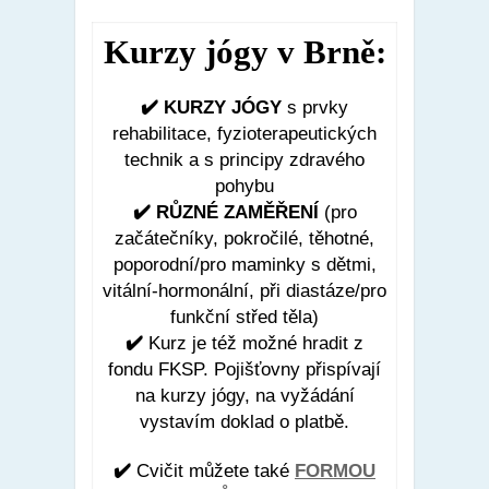
Kurzy jógy v Brně:
✔️ KURZY JÓGY
s prvky
rehabilitace, fyzioterapeutických
technik a s principy zdravého
pohybu
✔️ RŮZNÉ ZAMĚŘENÍ
(pro
začátečníky, pokročilé, těhotné,
poporodní/pro maminky s dětmi,
vitální-hormonální, při diastáze/pro
funkční střed těla)
✔️
Kurz je též možné hradit z
fondu FKSP. Pojišťovny přispívají
na kurzy jógy, na vyžádání
vystavím doklad o platbě.
✔️
Cvičit můžete také
FORMOU