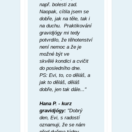
např. bolesti zad.
Naopak, cítila jsem se
dobře, jak na těle, tak i
na duchu. Praktikování
gravidjógy mi tedy
potvrdilo, že těhotenství
není nemoc a že je
možné být ve
skvělé kondici a cvičit
do posledního dne.
PS: Evi, to, co děláš, a
jak to děláš, děláš
dobře, jen tak dále..."
Hana P. - kurz
gravidjógy:
"Dobrý
den, Evi, s radostí
oznamuji, že se nám
před dvěma týdny