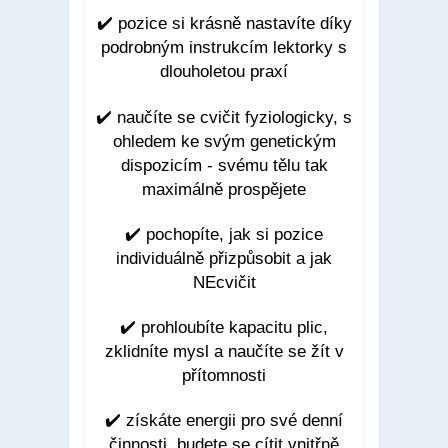
✔️
pozice si krásně nastavíte díky
podrobným instrukcím lektorky s
dlouholetou praxí
✔️
naučíte se cvičit fyziologicky, s
ohledem ke svým genetickým
dispozicím - svému tělu tak
maximálně prospějete
✔️
pochopíte, jak si pozice
individuálně přizpůsobit a jak
NEcvičit
✔️
prohloubíte kapacitu plic,
zklidníte mysl a naučíte se žít v
přítomnosti
✔️
získáte energii pro své denní
činnosti, budete se cítit vnitřně