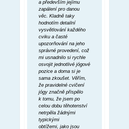
a především jejímu
zapálení pro danou
věc. Kladně taky
hodnotím detailní
vysvětlování každého
cviku a časté
upozorňování na jeho
správné provedení, což
mi usnadnilo si rychle
osvojit jednotlivé jógové
pozice a doma si je
sama zkoušet. Věřím,
že pravidelné cvičení
jógy značně přispělo
k tomu, že jsem po
celou dobu těhotenství
netrpěla žádnými
typickými
obtížemi, jako jsou