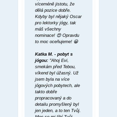
víceméně jistotu, že
dělá pozice dobře.
Kdyby byl nějaký Oscar
pro lektorky jógy, tak
máš všechny
nominace! 😍 Opravdu
to moc oceňujeme! 😀
Katka M. - pobyt s
jógou:
"Ahoj Evi,
smekám před Tebou,
víkend byl úžasný. Už
jsem byla na více
jógových pobytech, ale
takto dobře
propracovaný a do
detailu promyšlený byl
jen jeden, a to ten Tvůj.
Moc se mi líbí Tvůj