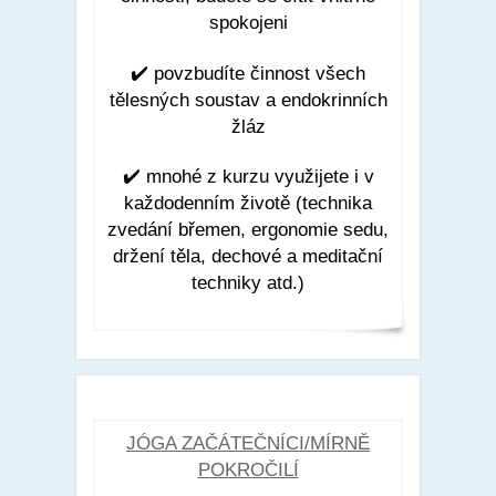
spokojeni
✔️
povzbudíte činnost všech
tělesných soustav a endokrinních
žláz
✔️
mnohé z kurzu využijete i v
každodenním životě (technika
zvedání břemen, ergonomie sedu,
držení těla, dechové a meditační
techniky atd.)
JÓGA ZAČÁTEČNÍCI/MÍRNĚ
POKROČILÍ