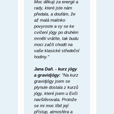
Moc děkuji za energii a
rady, které jste nám
předala, a doufám, že
až malá malinko
povyroste a vy se ke
cvičení jógy po druhém
mrněti vrátíte, tak budu
moci začít chodit na
vaše klasické středeční
hodiny."
Jana Daň. - kurz jógy
a gravidjógy:
"Na kurz
gravidjógy jsem se
plynule dostala z kurzů
jógy, které jsem u Evči
navštěvovala. Protože
se mi moc líbil její
přístup, atmosféra a