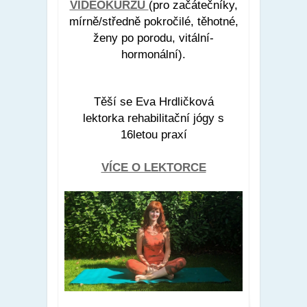
VIDEOKURZŮ
(pro začátečníky,
mírně/středně pokročilé, těhotné,
ženy po porodu, vitální-
hormonální).
Těší se Eva Hrdličková
lektorka rehabilitační jógy s
16letou praxí
VÍCE O LEKTORCE