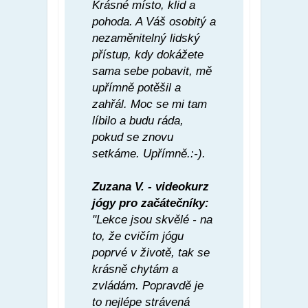
Krásné místo, klid a
pohoda. A Váš osobitý a
nezaměnitelný lidský
přístup, kdy dokážete
sama sebe pobavit, mě
upřímně potěšil a
zahřál. Moc se mi tam
líbilo a budu ráda,
pokud se znovu
setkáme. Upřímně.:-).
Zuzana V. - videokurz
jógy pro začátečníky:
"Lekce jsou skvělé - na
to, že cvičím jógu
poprvé v životě, tak se
krásně chytám a
zvládám. Popravdě je
to nejlépe strávená