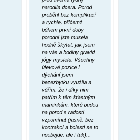
narodila dcera. Porod
proběhl bez komplikací
a rychle, přičemž
během první doby
porodní jste musela
hodně škytat, jak jsem
na vás a hodiny gravid
jógy myslela. Všechny
úlevové pozice i
dýchání jsem
bezezbytku využila a
věřím, že i díky nim
patřím k těm šťastným
maminkám, které budou
na porod s radostí
vzpomínat (jasně, bez
kontrakcí a bolesti se to
neobejde, ale i tak)...