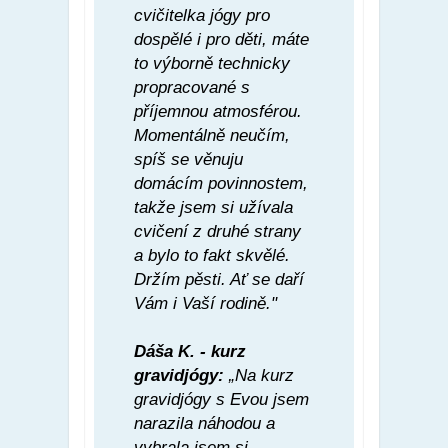
cvičitelka jógy pro
dospělé i pro děti, máte
to výborně technicky
propracované s
příjemnou atmosférou.
Momentálně neučím,
spíš se věnuju
domácím povinnostem,
takže jsem si užívala
cvičení z druhé strany
a bylo to fakt skvělé.
Držím pěsti. Ať se daří
Vám i Vaší rodině."
Dáša K. - kurz
gravidjógy:
„Na kurz
gravidjógy s Evou jsem
narazila náhodou a
vybrala jsem si