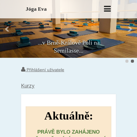
Jóga Eva
...v Brně-Králově Poli na
Semilasse...
Přihlášení uživatele
Kurzy
Aktuálně:
PRÁVĚ BYLO ZAHÁJENO