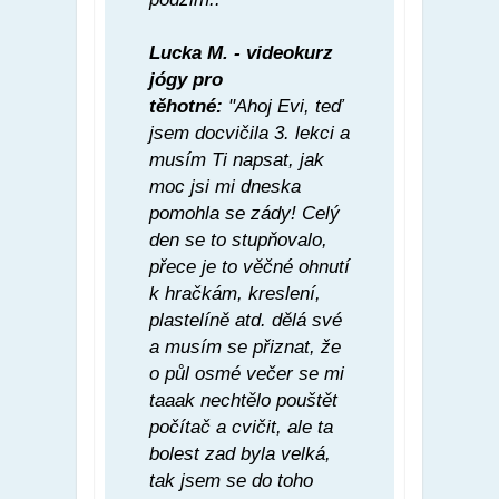
Lucka M. - videokurz
jógy pro
těhotné:
"Ahoj Evi, teď
jsem docvičila 3. lekci a
musím Ti napsat, jak
moc jsi mi dneska
pomohla se zády! Celý
den se to stupňovalo,
přece je to věčné ohnutí
k hračkám, kreslení,
plastelíně atd. dělá své
a musím se přiznat, že
o půl osmé večer se mi
taaak nechtělo pouštět
počítač a cvičit, ale ta
bolest zad byla velká,
tak jsem se do toho