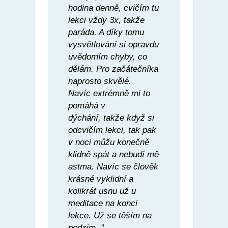
hodina denně, cvičím tu
lekci vždy 3x, takže
paráda. A díky tomu
vysvětlování si opravdu
uvědomím chyby, co
dělám. Pro začátečníka
naprosto skvělé.
Navíc extrémně mi to
pomáhá v
dýchání, takže když si
odcvičím lekci, tak pak
v noci můžu konečně
klidně spát a nebudí mě
astma. Navíc se člověk
krásné vyklidní a
kolikrát usnu už u
meditace na konci
lekce. Už se těším na
podzim.."