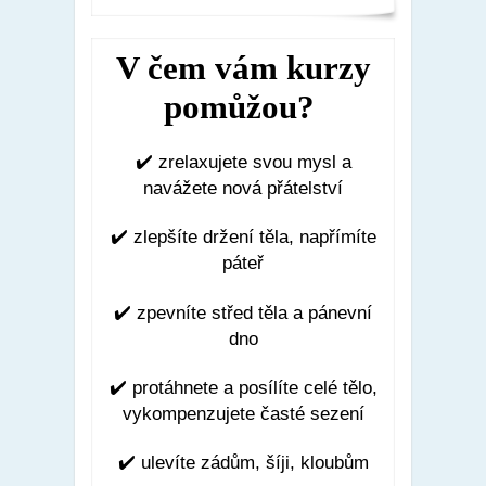
V čem vám kurzy
pomůžou?
✔️
zrelaxujete svou mysl a
navážete nová přátelství
✔️
zlepšíte držení těla, napřímíte
páteř
✔️
zpevníte střed těla a pánevní
dno
✔️
protáhnete a posílíte celé tělo,
vykompenzujete časté sezení
✔️
ulevíte zádům, šíji, kloubům