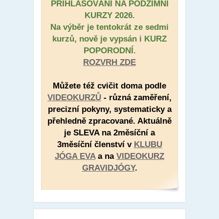
PŘIHLAŠOVÁNÍ NA PODZIMNÍ
KURZY 2026.
Na výběr je tentokrát ze sedmi
kurzů, nově je vypsán i KURZ
POPORODNÍ.
ROZVRH ZDE
Můžete též cvičit doma podle
VIDEOKURZŮ
- různá zaměření,
precizní pokyny, systematicky a
přehledně zpracované. Aktuálně
je SLEVA na 2měsíční a
3měsíční členství v
KLUBU
JÓGA EVA
a na
VIDEOKURZ
GRAVIDJÓGY
.