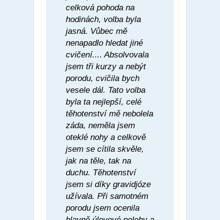
celková pohoda na
hodinách, volba byla
jasná. Vůbec mě
nenapadlo hledat jiné
cvičení.... Absolvovala
jsem tři kurzy a nebýt
porodu, cvičila bych
vesele dál. Tato volba
byla ta nejlepší, celé
těhotenství mě nebolela
záda, neměla jsem
oteklé nohy a celkově
jsem se cítila skvěle,
jak na těle, tak na
duchu. Těhotenství
jsem si díky gravidjóze
užívala. Při samotném
porodu jsem ocenila
hlavně úlevové polohy a