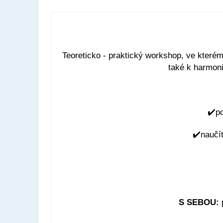
Teoreticko - praktický workshop, ve které
také k harmoni
✔️
po
✔️
naučí
S SEBOU:
p