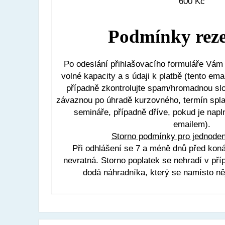
600 Kč
Podmínky reze
Po odeslání přihlašovacího formuláře Vám 
volné kapacity a s údaji k platbě (tento em
případně zkontrolujte spam/hromadnou slo
závaznou po úhradě kurzovného, termín spla
semináře, případně dříve, pokud je napl
emailem).
Storno podmínky pro jednoden
Při odhlášení se 7 a méně dnů před kon
nevratná. Storno poplatek se nehradí v pří
dodá náhradníka, který se namísto ně