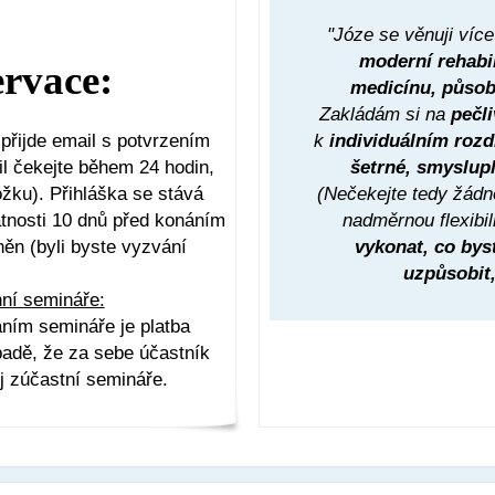
"Józe se věnuji více
moderní rehabil
rvace:
medicínu, působ
Zakládám si na
pečl
přijde email s potvrzením
k
individuálním rozd
ail čekejte během 24 hodin,
šetrné, smyslup
žku). Přihláška se stává
(Nečekejte tedy žádn
tnosti 10 dnů před konáním
nadměrnou flexibili
něn (byli byste vyzvání
vykonat, co byste
uzpůsobit
ní semináře:
áním semináře je platba
padě, že za sebe účastník
j zúčastní semináře.