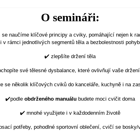
O semináři:
m se naučíme klíčové principy a cviky, pomáhající nejen k 
i v rámci jednotlivých segmentů těla a bezbolestnosti pohy
✔️
zlepšíte držení těla
chopíte své tělesné dysbalance, které ovlivňují vaše držení
te se několik klíčových cviků do kanceláře, kuchyně i na za
✔️
podle
obdrženého manuálu
budete moci cvičit doma
✔️
mnohé využijete i v každodenním životě
sací potřeby, pohodlné sportovní oblečení, cvičí se bosky