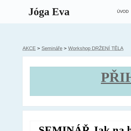
Jóga Eva
ÚVOD
AKCE
>
Semináře
>
Workshop DRŽENÍ TĚLA
PŘI
SEMINÁŘ Jak na he