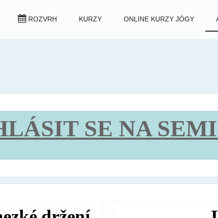
ROZVRH
KURZY
ONLINE KURZY JÓGY
HLÁSIT SE NA SEM
zké držení