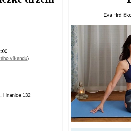
Eva Hrdličko
2:00
vého víkendu
)
e, Hnanice 132