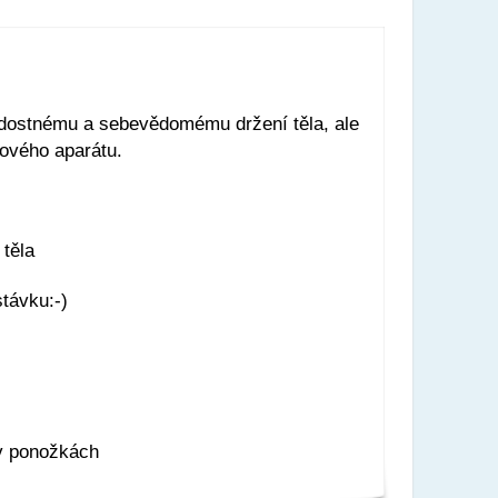
radostnému a sebevědomému držení těla, ale
bového aparátu.
 těla
stávku:-)
/v ponožkách