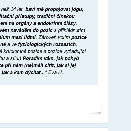
 než 14 let,
baví mě propojovat jógu,
itační přístupy, tradiční čínskou
ení na orgány a endokrinní žlázy
.
ivém navádění do pozic
s přihlédnutím
ílům mezi lidmi
. Zároveň volím
pozice
lné
a ve
fyziologických rozsazích
.
é krkolomné pozice a pozice vyžadující
tu a sílu.)
Poradím vám, jak pohyb
 při něm (ne)měli cítit, jak si jej
,
jak a kam dýchat
..." Eva H.