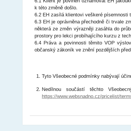
6.1 Klient je povinen oznamovat EH jakouk
k této změně došlo.
6.2 EH zasílá klientovi veškeré písemnosti
6.3 EH je oprávněna přechodně či trvale zm
některá ze změn výrazněji zasáhla do průb
prostory pro lekci probíhajícího kurzu z 
6.4 Práva a povinnosti těmito VOP výslo
občanský zákoník ve znění pozdějších před
Tyto Všeobecné podmínky nabývají účinn
Nedílnou součástí těchto Všeobe
https://www.websnadno.cz/pricelist/term