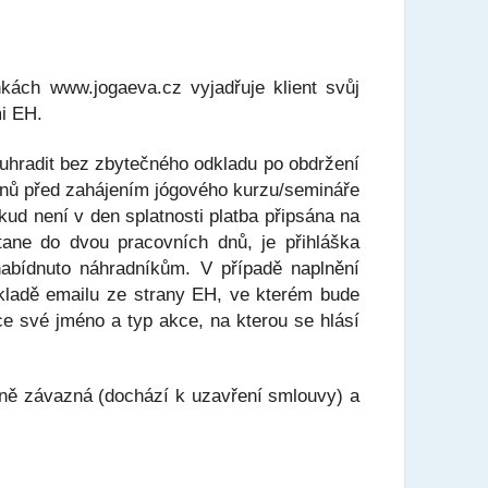
kách www.jogaeva.cz vyjadřuje klient svůj
mi EH.
 uhradit bez zbytečného odkladu po obdržení
 dnů před zahájením jógového kurzu/semináře
ud není v den splatnosti platba připsána na
tane do dvou pracovních dnů, je přihláška
abídnuto náhradníkům. V případě naplnění
ákladě emailu ze strany EH, ve kterém bude
ce své jméno a typ akce, na kterou se hlásí
anně závazná (dochází k uzavření smlouvy) a