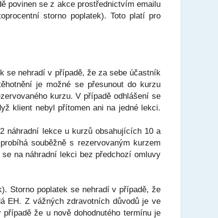
adě povinen se z akce prostřednictvím emailu
procentní storno poplatek). Toto platí pro
k se nehradí v případě, že za sebe účastník
těhotnění je možné se přesunout do kurzu
ezervovaného kurzu. V případě odhlášení se
yž klient nebyl přítomen ani na jedné lekci.
2 náhradní lekce u kurzů obsahujících 10 a
rý probíhá souběžně s rezervovaným kurzem
í se na náhradní lekci bez předchozí omluvy
). Storno poplatek se nehradí v případě, že
dá EH. Z vážných zdravotních důvodů je ve
 případě že u nově dohodnutého termínu je