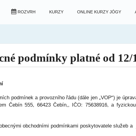
ROZVRH
KURZY
ONLINE KURZY JÓGY
cné podmínky platné od 12/
ní
ích podmínek a provozního řádu (dále jen „VOP“) je úpra
lem Čebín 555, 66423 Čebín,, IČO: 75638916, a fyzickou 
obecnými obchodními podmínkami poskytovatele služeb a je