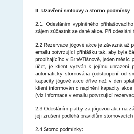
II. Uzavření smlouvy a storno podmínky
2.1. Odesláním vyplněného přihlašovacího
zájem zúčastnit se dané akce. Při odeslání
2.2 Rezervace jógové akce je závazná až po
emailu potvrzující přihlášku tak, aby byla
probíhajícího v Brně/Tišnově, jeden měsíc 
účet, je klient vyzván k jejímu uhrazení
automaticky stornována (odstoupení od s
kapacity jógové akce dříve než v den spla
klient informován o naplnění kapacity akce
(viz informace v emailu potvrzující rezervac
2.3 Odesláním platby za jógovou akci na zá
její zrušení podléhá pravidlům stornovacích
2.4 Storno podmínky: