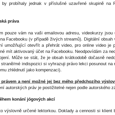
by probíhaly jednak v příslušné uzavřené skupině na 
rská práva
lám pouze vám na vaši emailovou adresu, videokurzy jsou
a Facebooku (v případě živých streamů). Digitální obsah vy
 umožňující otevřít a přehrát video, pro online video je po
nutné mít aktivovaný účet na Facebooku. Neodpovídám za ned
pojení. Může se stát, že je obsah krátkodobě dočasně ne
straně/mé indispozici si vyhrazuji právo lekci posunout na 
mu zhlédnutí jako kompenzaci).
m právem a není možné jej bez mého předchozího výslov
í autorských práv je postižitelné nejen podle autorského zák
během konání jógových akcí
to výslovně určené lektorkou. Doklady a cennosti si klient 