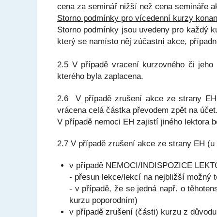
cena za seminář nižší než cena semináře ak
Storno podmínky pro vícedenní kurzy kona
Storno podmínky jsou uvedeny pro každý ku
který se namísto něj zúčastní akce, případ
2.5 V případě vracení kurzovného či jeho 
kterého byla zaplacena.
2.6 V případě zrušení akce ze strany EH 
vrácena celá částka převodem zpět na účet
V případě nemoci EH zajistí jiného lektor
2.7 V případě zrušení akce ze strany EH (u
v případě NEMOCI/INDISPOZICE LEKT
- přesun lekce/lekcí na nejbližší možný 
- v případě, že se jedná např. o těhote
kurzu poporodním)
v případě zrušení (části) kurzu z dů