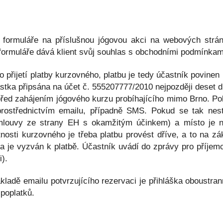
 formuláře na příslušnou jógovou akci na webových strán
 formuláře dává klient svůj souhlas s obchodními podmínka
 přijetí platby kurzovného, platbu je tedy účastník povinen
 částka připsána na účet č. 555207777/2010 nejpozději deset
před zahájením jógového kurzu probíhajícího mimo Brno. Pok
 prostřednictvím emailu, případně SMS. Pokud se tak nes
mlouvy ze strany EH s okamžitým účinkem) a místo je n
tnosti kurzovného je třeba platbu provést dříve, a to na z
 a je vyzván k platbě. Účastník uvádí do zprávy pro příjem
i).
kladě emailu potvrzujícího rezervaci je přihláška oboustr
 poplatků.