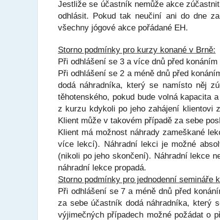
Jestliže se účastník nemůže akce zúčastnit 
odhlásit. Pokud tak neučiní ani do dne za
všechny jógové akce pořádané EH.
Storno podmínky pro kurzy konané v Brně:
Při odhlášení se 3 a více dnů před konáním 
Při odhlášení se 2 a méně dnů před konáním
dodá náhradníka, který se namísto něj z
těhotenského, pokud bude volná kapacita a
z kurzu kdykoli po jeho zahájení klientovi 
Klient může v takovém případě za sebe posl
Klient má možnost náhrady zameškané lekce
více lekcí). Náhradní lekci je možné abs
(nikoli po jeho skončení). Náhradní lekce 
náhradní lekce propadá.
Storno podmínky pro jednodenní semináře k
Při odhlášení se 7 a méně dnů před konáním
za sebe účastník dodá náhradníka, který 
výjimečných případech možné požádat o př