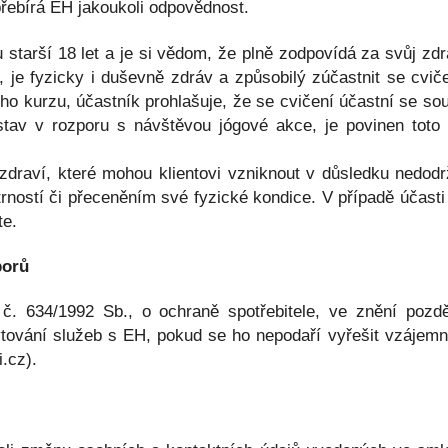
přebírá EH jakoukoli odpovědnost.
 starší 18 let a je si vědom, že plně zodpovídá za svůj zd
, je fyzicky i duševně zdráv a způsobilý zúčastnit se cvič
ého kurzu, účastník prohlašuje, že se cvičení účastní se so
stav v rozporu s návštěvou jógové akce, je povinen toto 
draví, které mohou klientovi vzniknout v důsledku nedodrže
ností či přeceněním své fyzické kondice. V případě účasti
te.
porů
. 634/1992 Sb., o ochraně spotřebitele, ve znění pozděj
ytování služeb s EH, pokud se ho nepodaří vyřešit vzájem
.cz).