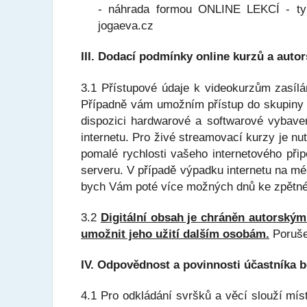
- náhrada formou ONLINE LEKCÍ - ty 
jogaeva.cz
III. Dodací podmínky online kurzů a auto
3.1 Přístupové údaje k videokurzům zasí
Případně vám umožním přístup do skupiny n
dispozici hardwarové a softwarové vybavení
internetu. Pro živé streamovací kurzy je 
pomalé rychlosti vašeho internetového při
serveru. V případě výpadku internetu na mé 
bych Vám poté více možných dnů ke zpětné
3.2
Digitální obsah je chráněn autorský
umožnit jeho užití dalším osobám.
Porušen
IV. Odpovědnost a povinnosti účastníka 
4.1 Pro odkládání svršků a věcí slouží mís