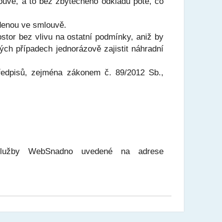
ouvě, a to bez zbytečného odkladu poté, co
edenou ve smlouvě.
stor bez vlivu na ostatní podmínky, aniž by
ch případech jednorázově zajistit náhradní
ředpisů, zejména zákonem č. 89/2012 Sb.,
 služby WebSnadno uvedené na adrese