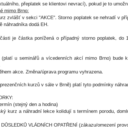
tuálního, přeplatek se klientovi nevrací), pokud je to umož
né mimo Brno:
rz zvlášť v sekci "AKCE". Storno poplatek se nehradí v pří
ně náhradníka dodá EH.
části je částka ponížená o případný storno poplatek, do 
(platí u seminářů a vícedenních akcí mimo Brno) bude kl
.
a během akce. Změna/úprava programu vyhrazena.
 prezenčních kurzů v sále v Brně) platí tyto podmínky náhra
ORKY:
termín (stejný den a hodina)
nský kurz a náhradní lekce kolidují s termínem porodu, doml
vodu DŮSLEDKŮ VLÁDNÍCH OPATŘENÍ (zákazu/omezení provozo