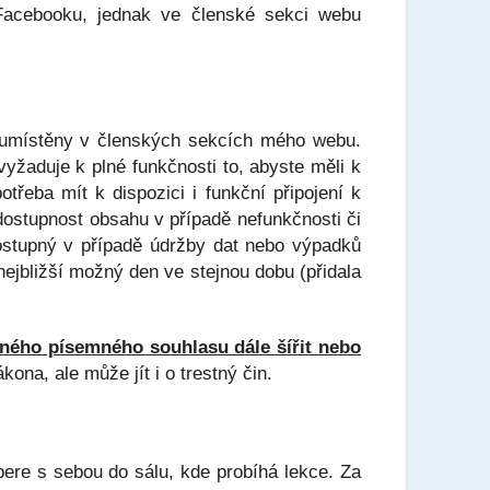
Facebooku, jednak ve členské sekci webu
 umístěny v členských sekcích mého webu.
žaduje k plné funkčnosti to, abyste měli k
třeba mít k dispozici i funkční připojení k
ostupnost obsahu v případě nefunkčnosti či
dostupný v případě údržby dat nebo výpadků
nejbližší možný den ve stejnou dobu (přidala
ného písemného souhlasu dále šířit nebo
ona, ale může jít i o trestný čin.
bere s sebou do sálu, kde probíhá lekce. Za