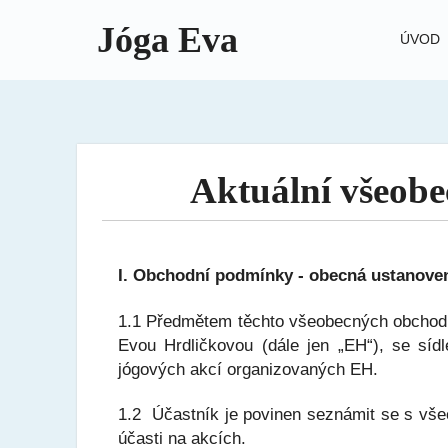
Jóga Eva
ÚVOD
Aktuální všeobe
I. Obchodní podmínky - obecná ustanove
1.1 Předmětem těchto všeobecných obchodn
Evou Hrdličkovou (dále jen „EH“), se síd
jógových akcí organizovaných EH.
1.2 Účastník je povinen seznámit se s vše
účasti na akcích.