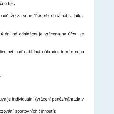
něno EH.
padě, že za sebe účastník dodá náhradníka,
14 dní od odhlášení je vrácena na účet, ze
ientovi buď nabídnut náhradní termín nebo
d:
uva je individuální (vrácení peněz/náhrada v
vání sportovních činností):