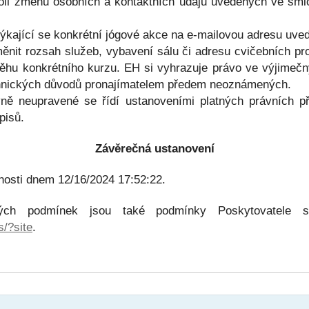
oli změnu osobních a kontaktních údajů uvedených ve sml
 týkající se konkrétní jógové akce na e-mailovou adresu uv
ěnit rozsah služeb, vybavení sálu či adresu cvičebních pro
ěhu konkrétního kurzu. EH si vyhrazuje právo ve výjimečný
technických důvodů pronajímatelem předem neoznámených.
vně neupravené se řídí ustanoveními platných právních p
pisů.
Závěrečná ustanovení
osti dnem 12/16/2024 17:52:22.
cných podmínek jsou také podmínky Poskytovatele
s/?site
.