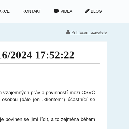
AKCE
KONTAKT
VIDEA
BLOG
Přihlášení uživatele
16/2024 17:52:22
va vzájemných práv a povinností mezi OSVČ
osobou (dále jen „klientem“) účastnící se
 povinen se jimi řídit, a to zejména během