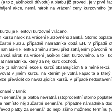
(a to z jakéhokoli důvodu) a platbu již provedl, je v prvé ř
hájení akce, nemá nárok na vrácení ceny kurzovného (sto
kurzu je klientovi kurzovné vráceno.
 kurzu nárok na vrácení kurzovného zaniká. Storno poplate
účastní kurzu, případně náhradníka dodá EH. V případě o
 nahlásí-li klientka změnu stavu před zahájením původně r
zaniká nárok na vrácení jakékoli části kurzovného, a to i kd
at náhradníka, který za něj kurz dochodí.
 (1 náhradní lekce u kurzů obsahujících 9 a méně lekcí, 
olvovat v jiném kurzu, na kterém je volná kapacita a kte
nelze převádět do navazujících kurzů. V případě nedostaven
onané v Brně:
 semináře je platba nevratná (stoprocentní storno poplatek
se namísto něj zúčastní semináře, případně náhradníka do
evod platby za seminář do nejbližšího možného termínu (v