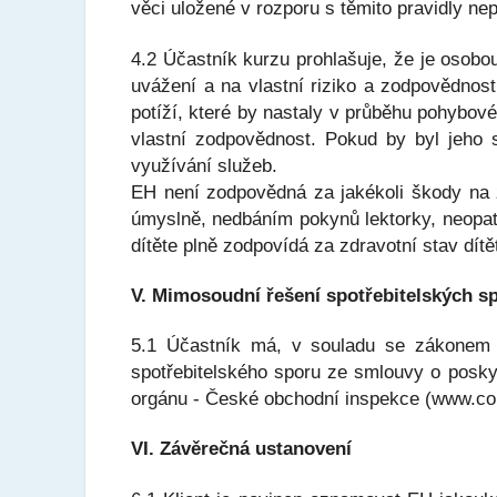
věci uložené v rozporu s těmito pravidly ne
4.2 Účastník kurzu prohlašuje, že je osobou
uvážení a na vlastní riziko a zodpovědnost
potíží, které by nastaly v průběhu pohybov
vlastní zodpovědnost. Pokud by byl jeho 
využívání služeb.
EH není zodpovědná za jakékoli škody na z
úmyslně, nedbáním pokynů lektorky, neopatr
dítěte plně zodpovídá za zdravotní stav dítě
V. Mimosoudní řešení spotřebitelských s
5.1 Účastník má, v souladu se zákonem č
spotřebitelského sporu ze smlouvy o posk
orgánu - České obchodní inspekce (www.coi
VI. Závěrečná ustanovení