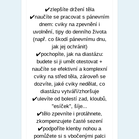
✔️zlepšíte držení těla
✔️naučíte se pracovat s pánevním
dnem: cviky na zpevnění i
uvolnění, tipy do denního života
(např. co škodí pánevnímu dnu,
jak jej ochránit)
✔️pochopíte, jak na diastázu:
budete si ji umět otestovat +
naučíte se efektivní a komplexní
cviky na střed těla, zároveň se
dozvíte, jaké cviky nedělat, co
diastázu vytváří/zhoršuje
✔️ulevíte od bolestí zad, kloubů,
"esíček", šíje...
✔️tělo zpevníte i protáhnete,
zkompenzujete časté sezení
✔️podpoříte klenby nohou a
pomůžete si s vbočenými palci