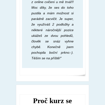
z online cvičeni u mě trvá!!!
Moc díky, že ses do toho
pustila a mám možnost si
parádně zacvičit. Je super,
že využíváš 2 podložky a
některé náročnější pozice
ukážeš ze dvou pohledů,
člověk se snáz vyhne
chybě. Konečně jsem
pochopila boční prkno:-).
Těším se na příště!"
Proč kurz se