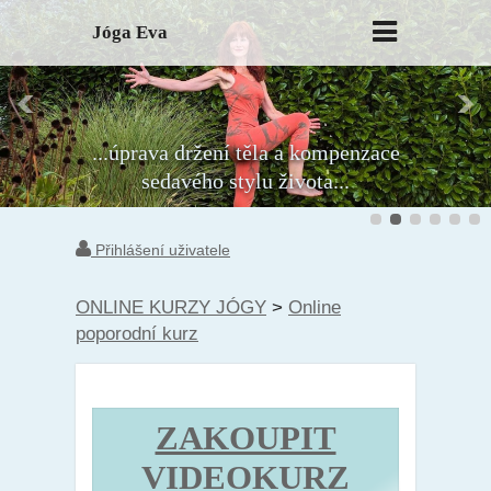
Jóga Eva
...úprava držení těla a kompenzace
sedavého stylu života...
Přihlášení uživatele
ONLINE KURZY JÓGY
>
Online
poporodní kurz
ZAKOUPIT
VIDEOKURZ