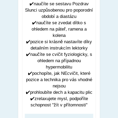
✔️naučíte se sestavu Pozdrav
Slunci uzpůsobenou pro poporodní
období a diastázu
✔️naučíte se zvedat dítko s
ohledem na páteř, ramena a
kolena
✔️pozice si krásně nastavíte díky
detailním instrukcím lektorky
✔️naučíte se cvičit fyziologicky, s
ohledem na případnou
hypermobilitu
✔️pochopíte, jak NEcvičit, které
pozice a technika pro vás vhodné
nejsou
✔️prohloubíte dech a kapacitu plic
✔️zrelaxujete mysl, podpoříte
schopnost "žít v přítomnosti"