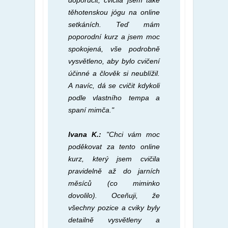
doporučit, cvičila jsem také
těhotenskou jógu na online
setkáních. Teď mám
poporodní kurz a jsem moc
spokojená, vše podrobně
vysvětleno, aby bylo cvičení
účinné a člověk si neublížil.
A navíc, dá se cvičit kdykoli
podle vlastního tempa a
spaní mimča."
Ivana K.:
"Chci vám moc
poděkovat za tento online
kurz, který jsem cvičila
pravidelně až do jarních
měsíců (co miminko
dovolilo). Oceňuji, že
všechny pozice a cviky byly
detailně vysvětleny a