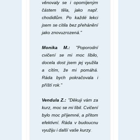
věnovaly se i opomíjeným
částem těla, jako např.
chodidlům. Po každé lekci
jsem se cítila bez přehánění
jako znovuzrozená."
Monika M.:
"Poporodní
cvičení se mi moc líbilo,
docela dost jsem jej využila
a cítím, že mi pomáhá.
Ráda bych pokračovala i
příští rok."
Vendula Z.:
"Děkuji vám za
kurz, moc se mi líbil. Cvičení
bylo moc příjemné, a přitom
efektivní. Ráda v budoucnu
využiju i další vaše kurzy.