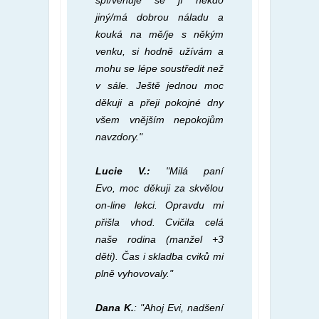
spí/věnuje se jí někdo
jiný/má dobrou náladu a
kouká na mě/je s někým
venku, si hodně užívám a
mohu se lépe soustředit než
v sále.
Ještě jednou moc
děkuji a přeji pokojné dny
všem vnějším nepokojům
navzdory."
Lucie V.:
"Milá paní
Evo, moc děkuji za skvělou
on-line lekci. Opravdu mi
přišla vhod. Cvičila celá
naše rodina (manžel +3
děti). Čas i skladba cviků mi
plně vyhovovaly."
Dana K.
: "Ahoj Evi, nadšení