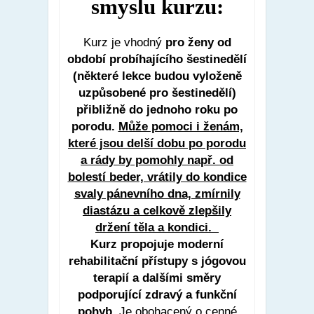
smyslu kurzu:
Kurz je vhodný
pro ženy
od
období probíhajícího šestinedělí
(některé lekce budou vyloženě
uzpůsobené pro šestinedělí)
přibližně do jednoho roku po
porodu.
Může pomoci i ženám,
které jsou delší dobu po porodu
a rády by pomohly např. od
bolestí beder, vrátily do kondice
svaly pánevního dna, zmírnily
diastázu a celkově zlepšily
držení těla a kondici.
Kurz propojuje moderní
rehabilitační přístupy s jógovou
terapií a dalšími směry
podporující zdravý a funkční
pohyb.
Je obohacený o cenné