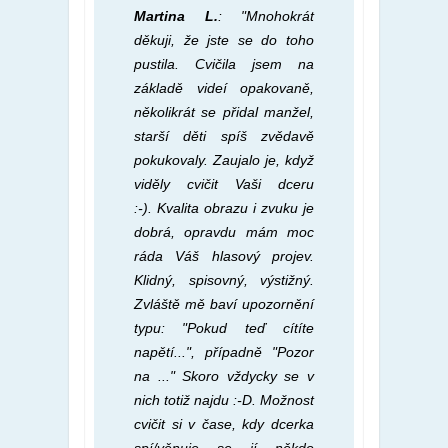
Martina L.
: "Mnohokrát
děkuji, že jste se do toho
pustila. Cvičila jsem na
základě videí opakovaně,
n
ěkolikrát se přidal manžel,
starší děti spíš zvědavě
pokukovaly. Zaujalo je, když
viděly cvičit Vaši dceru
:-).
Kvalita obrazu i zvuku je
dobrá, opravdu mám moc
ráda Váš hlasový projev.
Klidný, spisovný, výstižný.
Zvláště mě baví upozornění
typu: "Pokud teď cítíte
napětí...", případně "Pozor
na ..." Skoro vždycky se v
nich totiž najdu :-D.
Možnost
cvičit si v čase, kdy dcerka