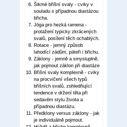
Šikmé břišní svaly - cviky v
souladu s případnou diastázou
břicha.
Jóga pro hezká ramena -
protažení typicky zkrácených
svalů, posílení těch ochablých.
Rotace - jemný způsob
lahodící zádům, páteři i břichu.
Záklony - jemně a smysluplně,
jak pojmout záklon při diastáze
Břišní svaly komplexně - cviky
na procvičení všech typů
břišních svalů, zohledňující
tendence v držení těla při
sedavém stylu života a
případnou diastázu.
Předklony versus záklony - jak
je individuálně pojmout.
Hýždě a břicho komplexně -