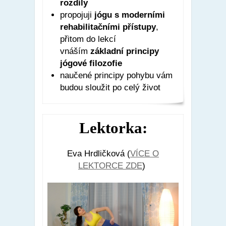
rozdíly
propojuji
jógu s moderními
rehabilitačními přístupy
,
přitom do lekcí
vnáším
základní principy
jógové filozofie
naučené principy pohybu vám
budou sloužit po celý život
Lektorka:
Eva Hrdličková (
VÍCE O
LEKTORCE ZDE
)