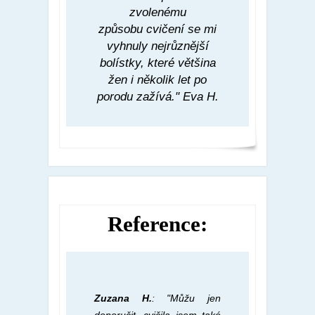
zvolenému
způsobu cvičení se mi
vyhnuly nejrůznější
bolístky, které většina
žen i několik let po
porodu zažívá." Eva H.
Reference:
Zuzana H.
: "Můžu jen