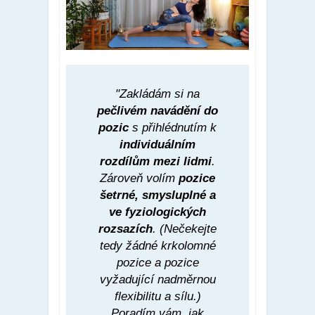
"Zakládám si na
pečlivém navádění do
pozic
s přihlédnutím k
individuálním
rozdílům mezi lidmi
.
Zároveň volím
pozice
šetrné, smysluplné a
ve fyziologických
rozsazích
. (Nečekejte
tedy žádné krkolomné
pozice a pozice
vyžadující nadměrnou
flexibilitu a sílu.)
Poradím vám, jak