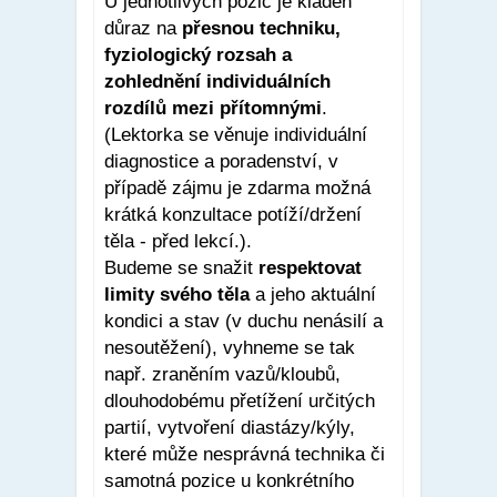
U jednotlivých pozic je kladen
důraz na
přesnou techniku,
fyziologický rozsah a
zohlednění individuálních
rozdílů mezi přítomnými
.
(Lektorka se věnuje individuální
diagnostice a poradenství, v
případě zájmu je zdarma možná
krátká konzultace potíží/držení
těla - před lekcí.).
Budeme se snažit
respektovat
limity svého těla
a jeho aktuální
kondici a stav (v duchu nenásilí a
nesoutěžení), vyhneme se tak
např. zraněním vazů/kloubů,
dlouhodobému přetížení určitých
partií, vytvoření diastázy/kýly,
které může nesprávná technika či
samotná pozice u konkrétního