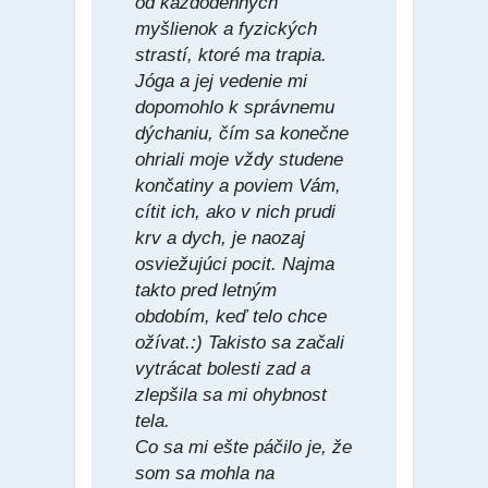
od každodenných
myšlienok a fyzických
strastí, ktoré ma trapia.
Jóga a jej vedenie mi
dopomohlo k správnemu
dýchaniu, čím sa konečne
ohriali moje vždy studene
končatiny a poviem Vám,
cítit ich, ako v nich prudi
krv a dych, je naozaj
osviežujúci pocit. Najma
takto pred letným
obdobím, keď telo chce
ožívat.:) Takisto sa začali
vytrácat bolesti zad a
zlepšila sa mi ohybnost
tela.
Co sa mi ešte páčilo je, že
som sa mohla na