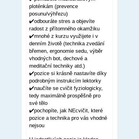
ploténkám (prevence
posunu/výhřezu)
✔️odbouráte stres a objevíte
radost z přítomného okamžiku
✔️mnohé z kurzu využijete i v
denním životě (technika zvedání
břemen, ergonomie sedu, výběr
vhodných bot, dechové a
meditační techniky atd.)
✔️pozice si krásně nastavíte díky
podrobným instrukcím lektorky
✔️naučíte se cvičit fyziologicky,
tedy maximálně prospěšně pro
své tělo
✔️pochopíte, jak NEcvičit, které
pozice a technika pro vás vhodné
nejsou