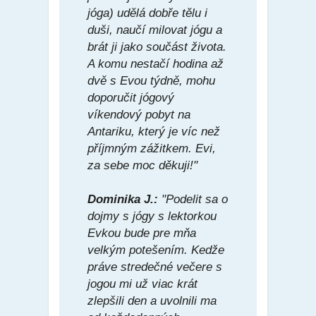
jóga) udělá dobře tělu i
duši, naučí milovat jógu a
brát ji jako součást života.
A komu nestačí hodina až
dvě s Evou týdně, mohu
doporučit jógový
víkendový pobyt na
Antariku, který je víc než
příjmným zážitkem. Evi,
za sebe moc děkuji!"
Dominika J.:
"Podelit sa o
dojmy s jógy s lektorkou
Evkou bude pre mňa
velkým potešením. Kedže
práve stredečné večere s
jogou mi už viac krát
zlepšili den a uvolnili ma