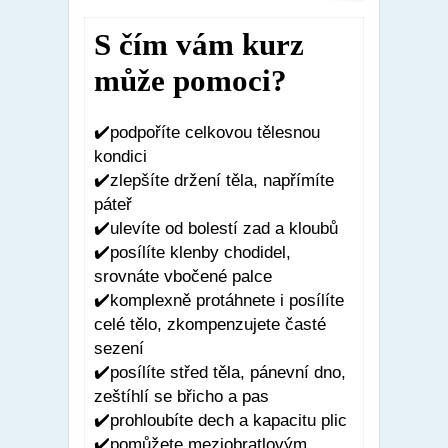
S čím vám kurz
může pomoci?
✔️podpoříte celkovou tělesnou
kondici
✔️zlepšíte držení těla, napřímíte
páteř
✔️ulevíte od bolestí zad a kloubů
✔️posílíte klenby chodidel,
srovnáte vbočené palce
✔️komplexně protáhnete i posílíte
celé tělo, zkompenzujete časté
sezení
✔️posílíte střed těla, pánevní dno,
zeštíhlí se břicho a pas
✔️prohloubíte dech a kapacitu plic
✔️pomůžete meziobratlovým