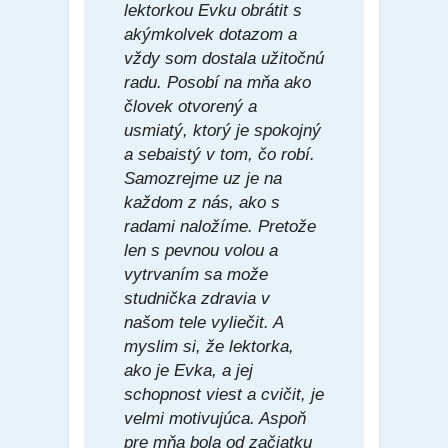
lektorkou Evku obrátit s
akýmkolvek dotazom a
vždy som dostala užitočnú
radu. Posobí na mňa ako
človek otvorený a
usmiatý, ktorý je spokojný
a sebaistý v tom, čo robí.
Samozrejme uz je na
každom z nás, ako s
radami naložíme. Pretože
len s pevnou volou a
vytrvaním sa može
studnička zdravia v
našom tele vyliečit. A
myslim si, že lektorka,
ako je Evka, a jej
schopnost viest a cvičit, je
velmi motivujúca. Aspoň
pre mňa bola od začiatku