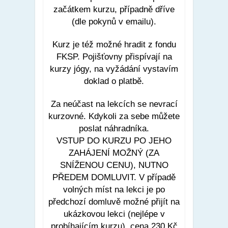
začátkem kurzu, případně dříve
(dle pokynů v emailu).
Kurz je též možné hradit z fondu
FKSP. Pojišťovny přispívají na
kurzy jógy, na vyžádání vystavím
doklad o platbě.
Za neúčast na lekcích se nevrací
kurzovné. Kdykoli za sebe můžete
poslat náhradníka.
VSTUP DO KURZU PO JEHO
ZAHÁJENÍ MOŽNÝ (ZA
SNÍŽENOU CENU), NUTNO
PŘEDEM DOMLUVIT. V případě
volných míst na lekci je po
předchozí domluvě možné přijít na
ukázkovou lekci (nejlépe v
probíhajícím kurzu), cena 230 Kč