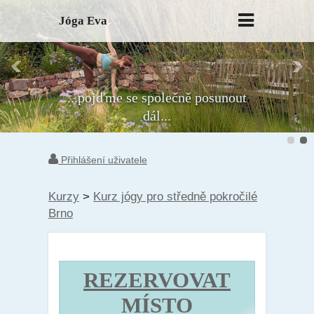
Jóga Eva
...pojďme se společně posunout
dál...
Přihlášení uživatele
Kurzy
>
Kurz jógy pro středně pokročilé
Brno
REZERVOVAT
MÍSTO