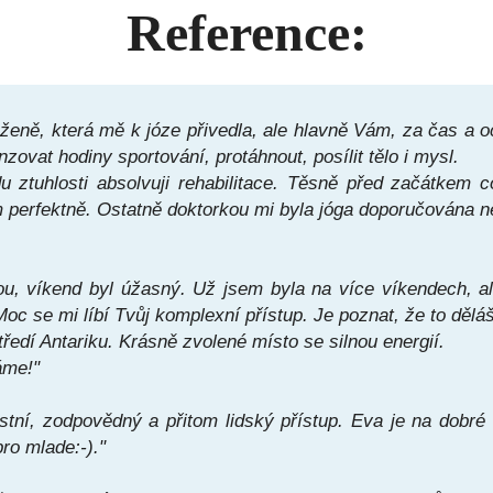
Reference:
ženě, která mě k józe přivedla, ale hlavně Vám, za čas a 
ovat hodiny sportování, protáhnout, posílit tělo i mysl.
ztuhlosti absolvuji rehabilitace. Těsně před začátkem 
m perfektně. Ostatně doktorkou mi byla jóga doporučována ně
, víkend byl úžasný. Už jsem byla na více víkendech, ale
 Moc se mi líbí Tvůj komplexní přístup. Je poznat, že to děl
ředí Antariku. Krásně zvolené místo se silnou energií.
áme!"
stní, zodpovědný a přitom lidský přístup.
Eva je na dobré c
pro mlade:-)."