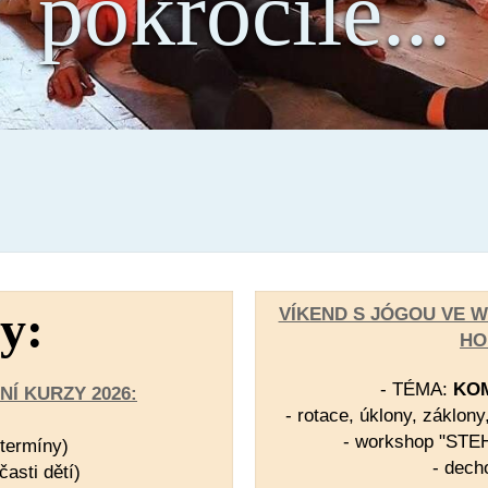
pokročilé...
y:
VÍKEND S JÓGOU VE 
H
- TÉMA:
KOM
Í KURZY 2026:
- rotace, úklony, záklon
- workshop "ST
termíny)
- dech
asti dětí)