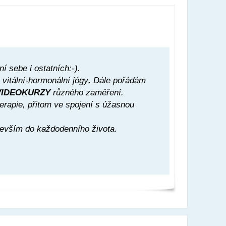
 sebe i ostatních:-).
 vitální-hormonální jógy
.
Dále pořádám
VIDEOKURZY
různého zaměření.
terapie, přitom ve spojení s úžasnou
devším do každodenního života.