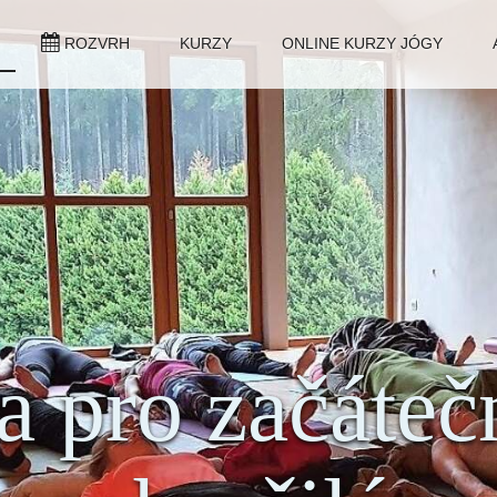
ROZVRH
KURZY
ONLINE KURZY JÓGY
ga pro začáteč