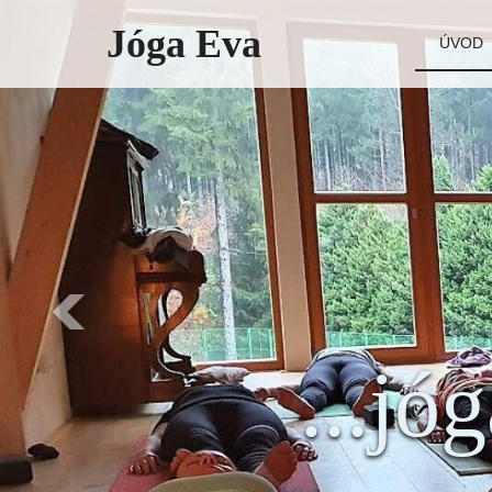
Jóga Eva
ÚVOD
...jó