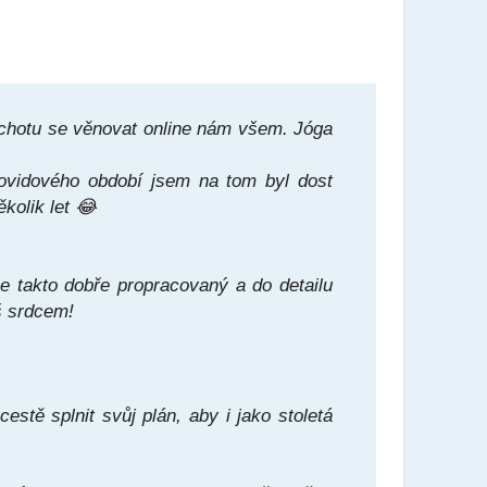
ochotu se věnovat online nám všem. Jóga
covidového období jsem na tom byl dost
kolik let
😂
 takto dobře propracovaný a do detailu
áš srdcem!
estě splnit svůj plán, aby i jako stoletá