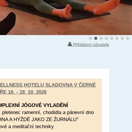
Přihlášení uživatele
WELLNESS HOTELU SLADOVNA V ČERNÉ
OŘE
16. - 18. 10. 2026
PLEXNÍ JÓGOVÉ VYLADĚNÍ
y, pletenec ramenní, chodidla a pánevní dno
EHNA A HÝŽDĚ JAKO ZE ŽURNÁLU"
ové a meditační techniky