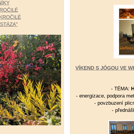
NÍKY
ROČILÉ
KROČILÉ
ASTÁZA"
VÍKEND S JÓGOU VE W
- TÉMA:
H
-
energizace, podpora met
- povzbuzení plic
- předná