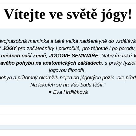
Vítejte ve světě jógy!
 dvojnásobná maminka a také velká nadšenkyně do vzdělávání
 JÓGY
pro začátečníky i pokročilé, pro těhotné i po porodu,
 místech naší země, JÓGOVÉ SEMINÁŘE.
Nabízím také
dravého pohybu na anatomických základech,
s prvky fyzio
jógovou filozofií.
pohyb a přítomný okamžik nejen do jógových pozic, ale pře
Na lekcích se na Vás budu těšit."
♥ Eva Hrdličková