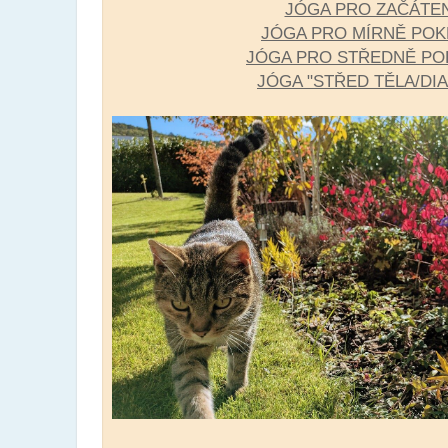
JÓGA PRO ZAČÁTE
JÓGA PRO MÍRNĚ POK
JÓGA PRO STŘEDNĚ PO
JÓGA "STŘED TĚLA/DI