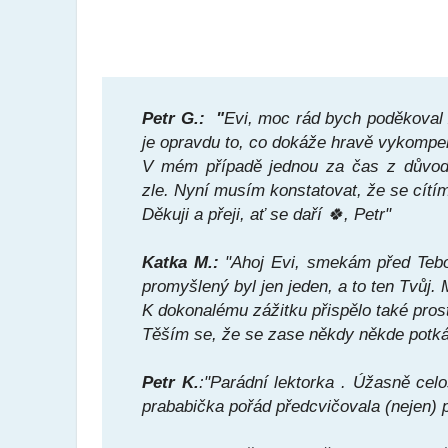
Petr G.: "
Evi, moc rád bych poděkoval 
je opravdu to, co dokáže hravě vykompenz
V mém případě jednou za čas z důvodu 
zle. Nyní musím konstatovat, že se cítí
Děkuji a přeji, ať se daří
🍀,
Petr"
Katka M.:
"Ahoj Evi, smekám před Tebou
promyšlený byl jen jeden, a to ten Tvůj.
K dokonalému zážitku přispělo také prost
Těším se, že se zase někdy někde potk
Petr K.
:"Parádní lektorka
. Úžasně celo
prababička pořád předcvičovala (nejen) 