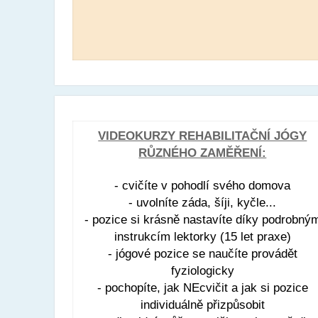
VIDEOKURZY REHABILITAČNÍ JÓGY
RŮZNÉHO ZAMĚŘENÍ:
- cvičíte v pohodlí svého domova
- uvolníte záda, šíji, kyčle...
- pozice si krásně nastavíte díky podrobný
instrukcím lektorky (15 let praxe)
- jógové pozice se naučíte provádět
fyziologicky
- pochopíte, jak NEcvičit a jak si pozice
individuálně přizpůsobit