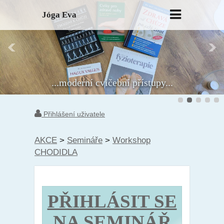
Jóga Eva
...moderní cvičební přístupy...
Přihlášení uživatele
AKCE
>
Semináře
>
Workshop
CHODIDLA
PŘIHLÁSIT SE
NA SEMINÁŘ