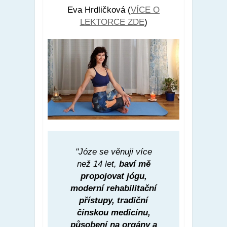
Eva Hrdličková (
VÍCE O
LEKTORCE ZDE
)
"Józe se věnuji více
než 14 let,
baví mě
propojovat jógu,
moderní rehabilitační
přístupy, tradiční
čínskou medicínu,
působení na orgány a