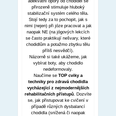
adekvátní opory od chodidel se
přirozeně stimuluje hluboký
stabilizační systém celého těla.
Stojí tedy za to pochopit, jak s
nimi (nejen) při józe pracovat a jak
naopak NE (na jógových lekcích
se často praktikují nešvary, které
chodidlům a potažmo zbytku tělu
příliš nesvědčí).
Názorně si také ukážeme, jak
vybírat boty, aby chodidlo
nedeformovaly.
Naučíme se
TOP cviky a
techniky pro zdravá chodidla
vycházející z nejmodernějších
rehabilitačních přístupů
. Dozvíte
se, jak přistupovat ke cvičení v
případě různých dysbalancí
chodidla (snížená či naopak