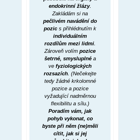
endokrinní žlázy
.
Zakládám si na
pečlivém navádění do
pozic
s přihlédnutím k
individuálním
rozdílům mezi lidmi
.
Zároveň volím
pozice
šetrné, smysluplné
a
ve
fyziologických
rozsazích
. (Nečekejte
tedy žádné krkolomné
pozice a pozice
vyžadující nadměrnou
flexibilitu a sílu.)
Poradím vám, jak
pohyb vykonat, co
byste při něm (ne)měli
cítit, jak si jej