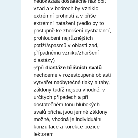
nedokázala dostatečně naklopit
vzad a v bedrech by vzniklo
extrémní prohnutí a v břiše
extrémní natažení (vedlo by to
postupně ke zhoršení dysbalancí,
prohloubení nejrůznějších
potíží/spasmů v oblasti zad,
případnému vzniku/zhoršení
diastázy)
✅při
diastáze břišních svalů
nechceme v rozestoupené oblasti
vytvářet nadbytečné tlaky a tahy,
záklony tudíž nejsou vhodné, v
určitých případech a při
dostatečném tonu hlubokých
svalů břicha jsou jemné záklony
možné, vhodná je individuální
konzultace a korekce pozice
lektorem