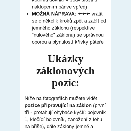
naklopením pánve vpřed)
MOŽNÁ NÁPRAVA:
⬅️
⬅️
⬅️
vrátit
se o několik kroků zpět a začít od
jemného záklonu (respektive
"nulového" záklonu) se správnou
oporou a plynulostí křivky páteře
Ukázky
záklonových
pozic:
Níže na fotografiích můžete vidět
pozice připravující na záklon
(první
tři - protahují ohybače kyčlí: bojovník
1, klečící bojovník, zanožení z lehu
na břiše), dále záklony jemně a