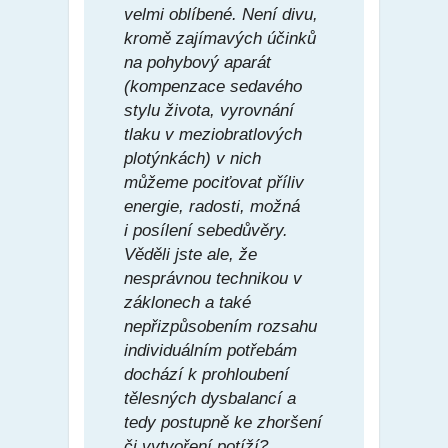
velmi oblíbené. Není divu,
kromě zajímavých účinků
na pohybový aparát
(kompenzace sedavého
stylu života, vyrovnání
tlaku v meziobratlových
plotýnkách) v nich
můžeme pociťovat příliv
energie, radosti, možná
i posílení sebedůvěry.
Věděli jste ale, že
nesprávnou technikou v
záklonech a také
nepřizpůsobením rozsahu
individuálním potřebám
dochází k prohloubení
tělesných dysbalancí a
tedy postupně ke zhoršení
či vytvoření potíží?