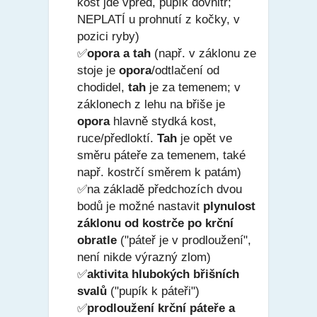
kost jde vpřed
,
pupík dovnitř;
NEPLATÍ u prohnutí z kočky, v
pozici ryby
)
✅
opora a tah
(např. v záklonu ze
stoje je
opora
/odtlačení od
chodidel,
tah
je za temenem; v
záklonech z lehu na břiše je
opora
hlavně stydká kost,
ruce/předloktí.
Tah
je opět ve
směru páteře za temenem, také
např. kostrčí směrem k patám)
✅na základě předchozích dvou
bodů je možné nastavit
plynulost
záklonu
od kostrče po krční
obratle
("páteř je v prodloužení",
není nikde výrazný zlom)
✅
aktivita hlubokých břišních
svalů
("pupík k páteři")
✅
prodloužení krční páteře a