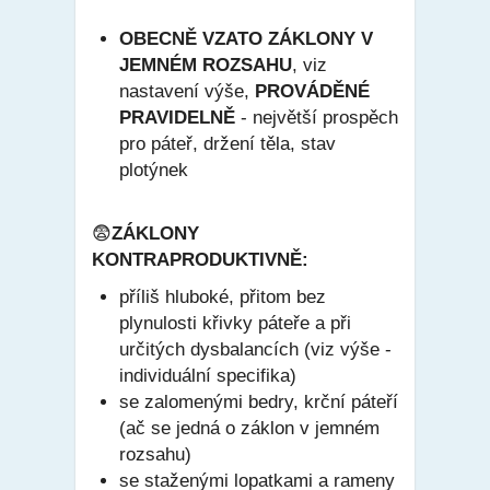
OBECNĚ VZATO ZÁKLONY V
JEMNÉM ROZSAHU
, viz
nastavení
výše,
PROVÁDĚNÉ
PRAVIDELNĚ
- největší prospěch
pro páteř, držení těla, stav
plotýnek
😨
ZÁKLONY
KONTRAPRODUKTIVNĚ:
příliš hluboké, přitom bez
plynulosti křivky páteře a při
určitých dysbalancích (viz výše -
individuální specifika)
se zalomenými bedry, krční páteří
(ač se jedná o záklon v jemném
rozsahu)
se staženými lopatkami a rameny