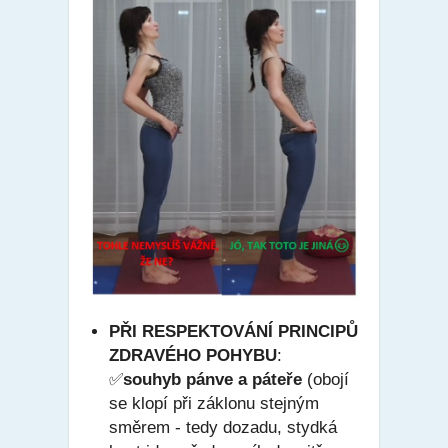
PŘI RESPEKTOVÁNÍ PRINCIPŮ
ZDRAVÉHO POHYBU
:
✅
souhyb pánve a páteře
(obojí
se klopí při záklonu stejným
směrem - tedy dozadu,
stydká