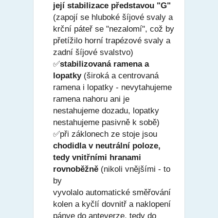
její
stabilizace představou "G"
(zapojí se hluboké šíjové svaly a
krční páteř se "nezalomí", což by
přetížilo horní trapézové svaly a
zadní šíjové svalstvo)
✅
stabilizovaná ramena a
lopatky
(široká a centrovaná
ramena i lopatky - nevytahujeme
ramena nahoru ani je
nestahujeme dozadu, lopatky
nestahujeme pasivně k sobě)
✅při záklonech ze stoje jsou
chodidla v neutrální poloze,
tedy vnitřními hranami
rovnoběžně
(nikoli vnějšími - to
by
vyvolalo automatické směřování
kolen a kyčlí dovnitř a naklopení
pánve do anteverze, tedy do