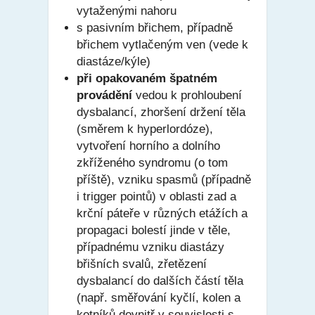
vytaženými nahoru
s pasivním břichem, případně
břichem vytlačeným ven (vede k
diastáze/kýle)
při opakovaném špatném
provádění
vedou k prohloubení
dysbalancí, zhoršení držení těla
(směrem k hyperlordóze),
vytvoření horního a dolního
zkříženého syndromu (o tom
příště), vzniku spasmů (případně
i trigger pointů) v oblasti zad a
krční páteře v různých etážích a
propagaci bolestí jinde v těle,
případnému vzniku diastázy
břišních svalů, zřetězení
dysbalancí do dalších částí těla
(např. směřování kyčlí, kolen a
kotníků dovnitř v souvislosti s