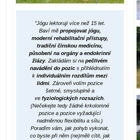
"Jógu lektoruji více než 15 let.
Baví mě
propojovat jógu,
moderní rehabilitační přístupy,
tradiční čínskou medicínu,
působení na orgány a endokrinní
žlázy
. Zakládám si na
pečlivém
navádění do pozic
s přihlédnutím
k
individuálním rozdílům mezi
lidmi
. Zároveň volím pozice
šetrné, smysluplné a
ve
fyziologických rozsazích
.
(Nečekejte tedy žádné krkolomné
pozice a pozice vyžadující
nadměrnou flexibilitu a sílu.)
Poradím vám, jak pohyb vykonat,
co byste při něm (ne)měli cítit, jak