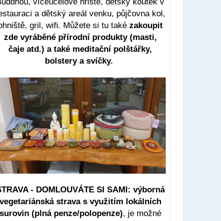
uddhou, víceúčelové hřiště, dětský koutek v
estauraci a dětský areál venku, půjčovna kol,
ohniště, gril, wifi. Můžete si tu také
zakoupit
zde vyráběné přírodní produkty (masti,
čaje atd.) a také meditační polštářky,
bolstery a svíčky.
STRAVA - DOMLOUVÁTE SI SAMI: výborná
vegetariánská strava
s využitím lokálních
surovin (plná penze/polopenze)
, je možné