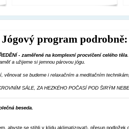
Jógový program podrobně:
ĚNÍ - zaměřené na komplexní procvičení celého těla
aměť a užijeme si jemnou párovou jógu.
 věnovat se budeme i relaxačním a meditačním technikám, 
ROVNÍM SÁLE, ZA HEZKÉHO POČASÍ POD ŠIRÝM NEB
polečná beseda.
em, abyste se stihli v klidu aklimatizovat), přesun podložek 