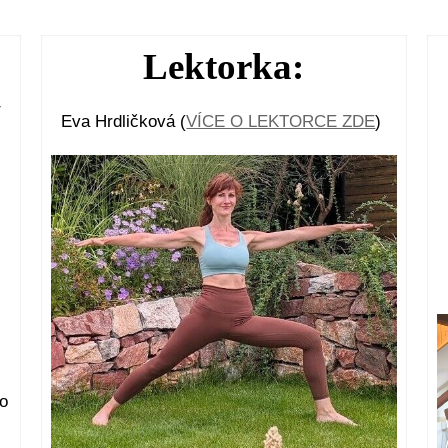
Lektorka:
v
Eva Hrdličková (
VÍCE O LEKTORCE ZDE
)
do