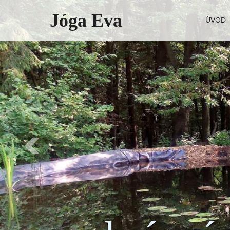
Jóga Eva
ÚVOD