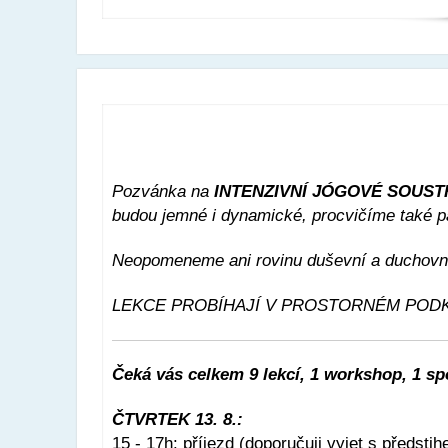
Pozvánka na
INTENZIVNÍ JÓGOVÉ SOUSTŘED
budou jemné i dynamické, procvičíme také p
Neopomeneme ani rovinu duševní a duchovní,
LEKCE PROBÍHAJÍ V PROSTORNÉM PODK
Čeká vás celkem 9 lekcí, 1 workshop, 1 s
ČTVRTEK 13. 8.:
15 - 17h: příjezd (doporučuji vyjet s předstih