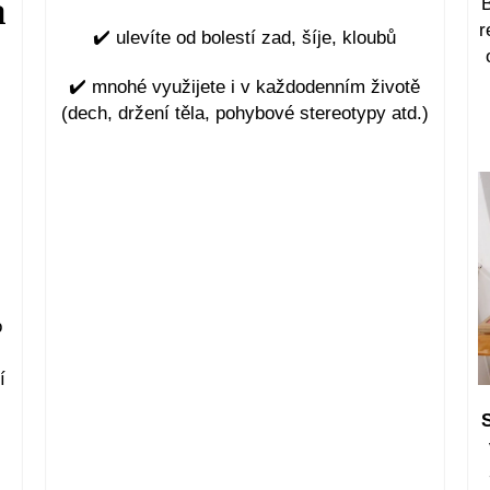
a
B
r
✔️
ulevíte od bolestí zad, šíje, kloubů
✔️
mnohé využijete i v každodenním životě
(dech, držení těla, pohybové stereotypy atd.)
o
í