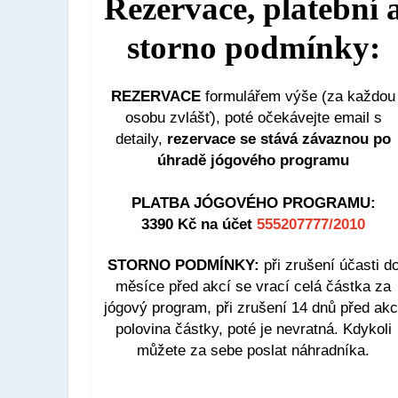
Rezervace, platební 
storno podmínky:
REZERVACE
formulářem výše (za každou
osobu zvlášť), poté očekávejte email s
detaily,
rezervace se stává závaznou po
úhradě jógového programu
PLATBA JÓGOVÉHO PROGRAMU:
3390 Kč
na účet
555207777/2010
STORNO PODMÍNKY:
při zrušení účasti d
měsíce před akcí se vrací celá částka za
jógový program, při zrušení 14 dnů před akc
polovina částky, poté je nevratná. Kdykoli
můžete za sebe poslat náhradníka.