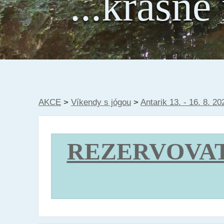
...krásné
AKCE
>
Víkendy s jógou
>
Antarik 13. - 16. 8. 20
REZERVOVAT