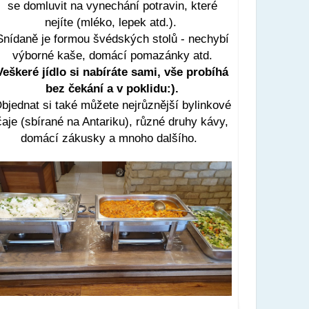
se domluvit na vynechání potravin, které
nejíte (mléko, lepek atd.).
Snídaně je formou švédských stolů - nechybí
výborné kaše, domácí pomazánky atd.
Veškeré jídlo si nabíráte sami, vše probíhá
bez čekání a v poklidu:).
bjednat si také můžete nejrůznější bylinkové
čaje (sbírané na Antariku), různé druhy kávy,
domácí zákusky a mnoho dalšího.