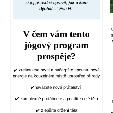
si jej případně upravit,
jak a kam
dýchat
..." Eva H.
V čem vám tento
s
jógový program
prospěje?
✔️
zrelaxujete mysl a načerpáte spoustu nové
energie na kouzelném místě uprostřed přírody
✔️
navážete nová přátelství
✔️
komplexně protáhnete a posílíte celé tělo
✔️
zlepšíte držení těla