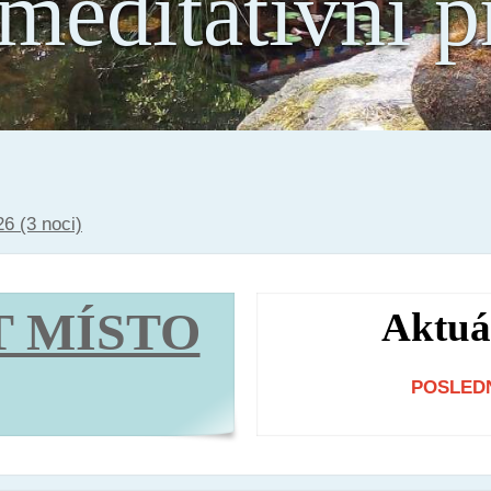
 meditativní pr
26 (3 noci)
 MÍSTO
Aktuál
POSLEDN