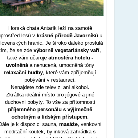
Horská chata Antarik leží na samotě
uprostřed lesů v
krásné přírodě Javorníků
u
lovenských hranic. Je široko daleko proslulá
tím, že se zde
výborně vegetariánsky vaří
,
také vám učaruje
atmosféra hotelu -
uvolněná
a nenucená, umocněná tóny
relaxační hudby
, které vám zpříjemňují
pobývání v restauraci.
Nenajdete zde televizi ani alkohol.
Zkrátka ideální místo pro jógové a jiné
duchovní pobyty. To vše za přítomnosti
příjemného personálu s výjimečně
ochotným a lidským přístupem
.
Dále je k dispozici sauna,
masáže
, venkovní
meditační koutek, bylinková zahrádka s