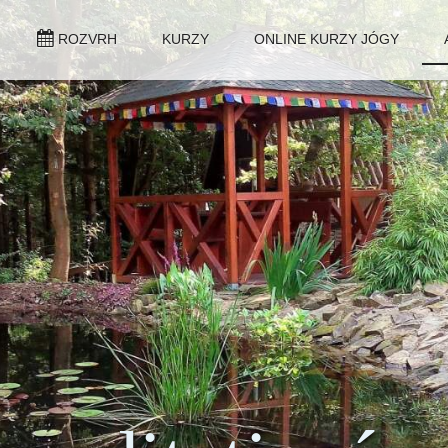
ROZVRH
KURZY
ONLINE KURZY JÓGY