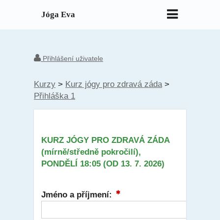
Jóga Eva
Přihlášení uživatele
Kurzy
>
Kurz jógy pro zdravá záda
>
Přihláška 1
KURZ JÓGY PRO ZDRAVÁ ZÁDA
(mírně/středně pokročilí),
PONDĚLÍ 18:05 (OD 13. 7. 2026)
Jméno a příjmení: