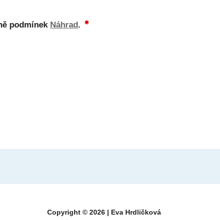
ně podmínek
Náhrad
.
Copyright © 2026 | Eva Hrdličková