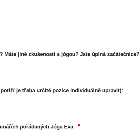
? Máte jiné zkušenosti s jógou? Jste úplná začátečnice?
otíží je třeba určité pozice individuálně upravit):
eminářích pořádaných Jóga Eva: