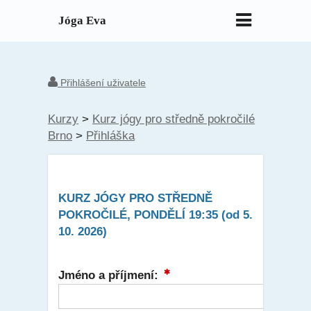
Jóga Eva
Přihlášení uživatele
Kurzy
>
Kurz jógy pro středně pokročilé
Brno
>
Přihláška
KURZ JÓGY PRO STŘEDNĚ
POKROČILÉ
, PONDĚLÍ 19:35 (od 5.
10. 2026)
Jméno a příjmení: